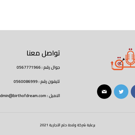
است
إصدارات حقق 360
المدونة
اتصل بنا
تواصل معنا
جوال رقم : 0567771966
تليفون رقم : 0560086999
الاميل :
admin@birthofdream.com
برعاية شركة ولادة حلم التجارية 2021